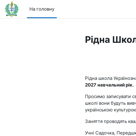
Перейти до головного вмісту
На головну
Рідна Школ
Рідна школа Українозн
2027
навчальний рік.
Просимо записувати сво
школі вони будуть вивч
українською культурою
Заняття проводять квал
Учні Садочка, Передшкіл