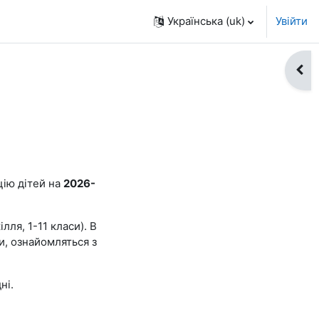
Українська ‎(uk)‎
Увійти
Відк
цію дітей на
2026-
лля, 1-11 класи). В
ни, ознайомляться з
дні.