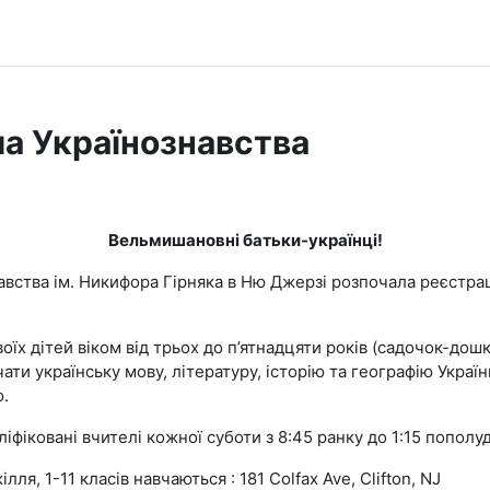
а Українознавства
Вельмишановні батьки-українці!
авства ім. Никифора Гірняка в Ню Джерзі розпочала реєстра
їх дітей віком від трьох до п’ятнадцяти років (садочок-дошкі
ати українську мову, літературу, історію та географію Украї
.
іфіковані вчителі кожної суботи з 8:45 ранку до 1:15 пополу
ля, 1-11 класів навчаються : 181 Colfax Ave, Clifton, NJ