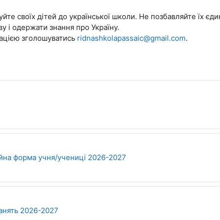
уйте своїх дітей до української школи. Не позбавляйте їх єд
у і одержати знання про Україну.
ацією зголошуватись
ridnashkolapassaic@gmail.com
.
айл
Файл
йна форма учня/учениці 2026-2027
Файл
анять 2026-2027