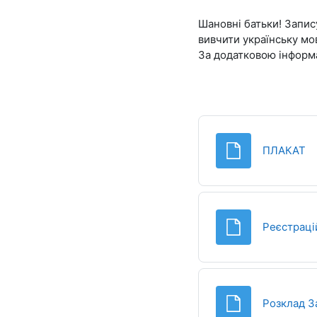
Шановні батьки! Запис
вивчити українську мов
За додатковою інформ
Ф
ПЛАКАТ
Реєстраці
Розклад З