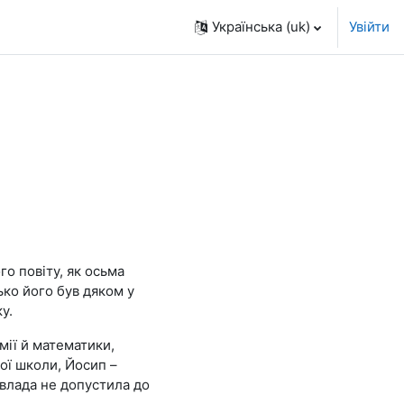
Українська ‎(uk)‎
Увійти
о повіту, як осьма
ько його був дяком у
у.
мії й математики,
ної школи, Йосип –
 влада не допустила до