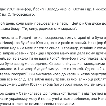
дах УСС: Никифор, Йосип і Володимир. о. Юстин і др. Никиф
 ім. С. Тисовського.
ой день, коли мати працювала на пасіці. Цей рік був дуже до
азала йому: “Ти, сину, родився між медами”.
чисельна. Родичі тяжко працювали, тому старші діти були 
 Никифора був брат Юстин, на сім років старший. Никифор 
опіки над ним мати платила синові 1 ґрейцар, пізніше 2 соти
 запрацьований ґрейцар і просив маму аби дала йому другий
рейцар, то видно ти не варта його”. Никифор гірко плакав, ал
и було все дуже сердечне. Старші опікувалися молодшими в 
пильности. Никифор був добрим учнем в гімназії. Однак в 2 к
телем географії. Він викликав його до карти й казав рецитув
ів все як слід, але забув назву трави, із якої алжирці роблят
 одержану двійку Юстин вибив його тростиною, яку він мусів 
р ходив у Станиславові до польської гімназії, а від третьої 
вати українську мову й нераз учні з нього сміялися, але Ник
учнем в клясі та помагав своїм товаришам.