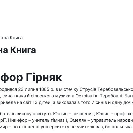
ятна Книга
на Книга
фор Гірняк
родився 23 липня 1885 р. в містечку Струсів Теребовельськог
 сина ткача й сільського музики в Острівці к. Теребовлі. Бат
ривела на світ 13 дітей, а виховала з того 7 синів й одну дочк
батьків високу освіту. о. Юстин – священик, Юліян – проф. хе
рії, Никифор – учитель гімназії, Омелян – управитель народ
мир – по скінченні університету не учителював, бо польська