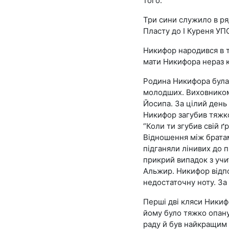
того.
Три сини служило в ря
Пласту до І Куреня УПС
Никифор народився в т
мати Никифора нераз к
Родина Никифора була 
молодших. Виховником
Йосипа. За цілий день 
Никифор загубив тяжко
“Коли ти згубив свій ґ
Відношення між братам
підганяли лінивих до 
прикрий випадок з учи
Альжир. Никифор відпов
недостаточну ноту. За
Перші дві кляси Никифо
йому було тяжко опану
раду й був найкращим 