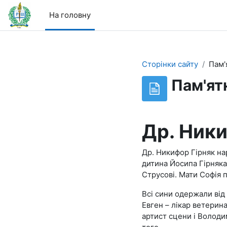
Перейти до головного вмісту
На головну
Сторінки сайту
Пам'
Пам'ят
Др. Ники
Др. Никифор Гірняк на
дитина Йосипа Гірняка,
Струсові. Мати Софія п
Всі сини одержали від 
Евген – лікар ветерина
артист сцени і Володи