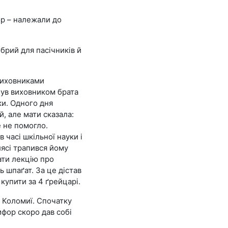
ор – належали до
брий для пасічників й
виховниками
був виховником брата
ки. Одного дня
, але мати сказала:
е не помогло.
часі шкільної науки і
лясі трапився йому
ати лекцію про
ь шпаґат. За це дістав
купити за 4 ґрейцарі.
в Коломиї. Спочатку
ифор скоро дав собі