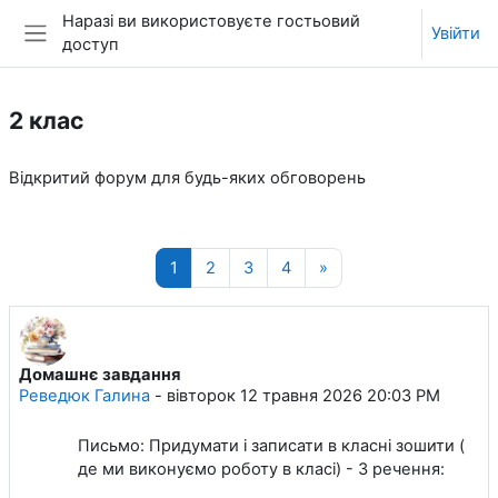
Перейти до головного вмісту
Наразі ви використовуєте гостьовий
Увійти
доступ
Бокова панель
2 клас
Відкритий форум для будь-яких обговорень
Сторінка 1
Сторінка 2
Сторінка 3
Сторінка 4
Наступна сторінка
1
2
3
4
»
Домашнє завдання
Реведюк Галина
-
вівторок 12 травня 2026 20:03 PM
Письмо: Придумати і записати в класні зошити (
де ми виконуємо роботу в класі) - 3 речення: