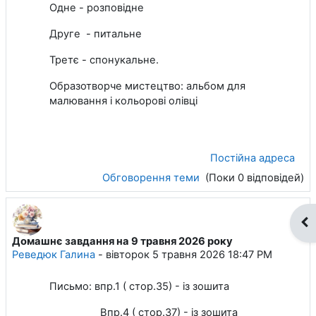
Одне - розповідне
Друге - питальне
Третє - спонукальне.
Образотворче мистецтво: альбом для
малювання і кольорові олівці
Постійна адреса
Обговорення теми
(Поки 0 відповідей)
Ві
Домашнє завдання на 9 травня 2026 року
Реведюк Галина
-
вівторок 5 травня 2026 18:47 PM
Письмо: впр.1 ( стор.35) - із зошита
Впр.4 ( стор.37) - із зошита