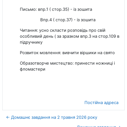
Письмо: впр.1 ( стор.35) - із зошита
Впр.4 ( стор.37) - із зошита
Читання: усно скласти розповідь про свій
особливий день ( за зразком впр.3 на стор.109 в
підручнику
Розвиток мовлення: вивчити віршики на свято
Образотворче мистецтво: принести ножниці і
фломастери
Постійна адреса
← Домашнє завдання на 2 травня 2026 року