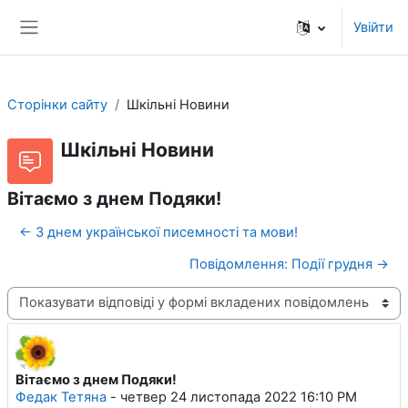
Перейти до головного вмісту
Увійти
Бокова панель
Сторінки сайту
Шкільні Новини
Шкільні Новини
Вітаємо з днем Подяки!
← З днем української писемності та мови!
Повідомлення: Події грудня →
Тип показу
Вітаємо з днем Подяки!
Кількість відповідей: 0
Федак Тетяна
-
четвер 24 листопада 2022 16:10 PM