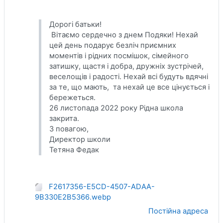
Дорогі батьки!
Вітаємо сердечно з днем Подяки! Нехай
цей день подарує безліч приємних
моментів і рідних посмішок, сімейного
затишку, щастя і добра, дружніх зустрічей,
веселощів і радості. Нехай всі будуть вдячні
за те, що мають, та нехай це все цінується і
бережеться.
26 листопада 2022 року
Рідна школа
закрита.
З повагою,
Директор школи
Тетяна Федак
F2617356-E5CD-4507-ADAA-
9B330E2B5366.webp
Постійна адреса