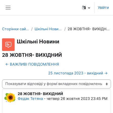
Перейти до головного вмісту
Увійти
Бокова панель
Сторінки сайту
Шкільні Новини
28 ЖОВТНЯ- ВИХІДНИЙ
Шкільні Новини
28 ЖОВТНЯ- ВИХІДНИЙ
← ВАЖЛИВІ ПОВІДОМЛЕННЯ
25 листопада 2023 - вихідний →
Тип показу
28 ЖОВТНЯ- ВИХІДНИЙ
Кількість відповідей: 0
Федак Тетяна
-
четвер 26 жовтня 2023 23:45 PM