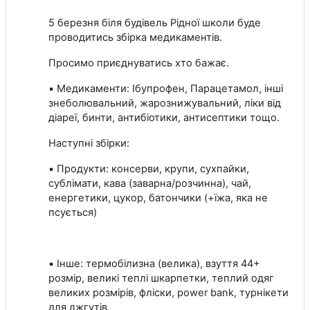
5 березня біля будівель Рідної школи буде
проводитись збірка медикаментів.
Просимо приєднуватись хто бажає.
▪️ Медикаменти: Ібупрофен, Парацетамол, інші
знеболювальний, жарознижувальний, ліки від
діареї, бинти, антибіотики, антисептики тощо.
Наступні збірки:
▪️ Продукти: консерви, крупи, сухпайки,
сублімати, кава (заварна/розчинна), чай,
енергетики, цукор, батончики (+їжа, яка не
псується)
▪️ Інше: термобілизна (велика), взуття 44+
розмір, великі теплі шкарпетки, теплий одяг
великих розмірів, фліски, power bank, турнікети
для джгутів.